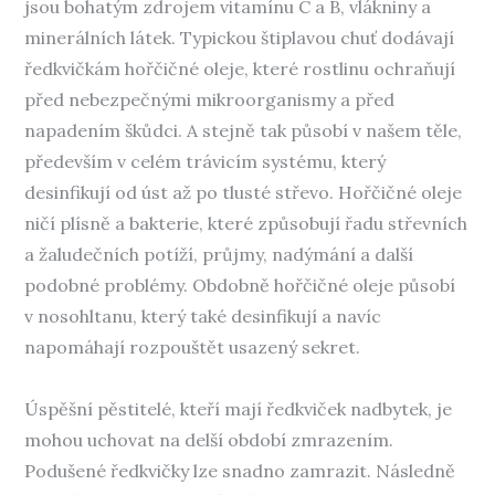
jsou bohatým zdrojem vitamínu C a B, vlákniny a
minerálních látek. Typickou štiplavou chuť dodávají
ředkvičkám hořčičné oleje, které rostlinu ochraňují
před nebezpečnými mikroorganismy a před
napadením škůdci. A stejně tak působí v našem těle,
především v celém trávicím systému, který
desinfikují od úst až po tlusté střevo. Hořčičné oleje
ničí plísně a bakterie, které způsobují řadu střevních
a žaludečních potíží, průjmy, nadýmání a další
podobné problémy. Obdobně hořčičné oleje působí
v nosohltanu, který také desinfikují a navíc
napomáhají rozpouštět usazený sekret.
Úspěšní pěstitelé, kteří mají ředkviček nadbytek, je
mohou uchovat na delší období zmrazením.
Podušené ředkvičky lze snadno zamrazit. Následně