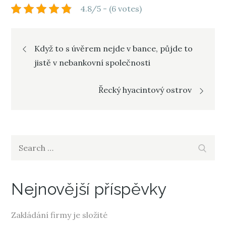
4.8/5 - (6 votes)
Navigace
Když to s úvěrem nejde v bance, půjde to
jistě v nebankovní společnosti
pro
Řecký hyacintový ostrov
příspěvek
Search
Search
for:
Nejnovější příspěvky
Zakládání firmy je složité