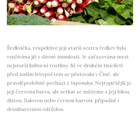
Ředkvička, respektive její starší sestra ředkev byla
využívána již v dávné minulosti. Je zařazována mezi
nejstarší kulturní rostliny. Již ve druhém tisíciletí
před naším letopočtem se pěstovala v Číně, ale
pravděpodobně pochází z Japonska. Nejtypičtější je
její červená barva, ale setkat se můžeme s její bílou,
žlutou, fialovou nebo černou barvou, případně i
dvoubarevnou odrůdou.