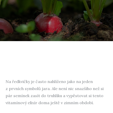
Na ředkvičky je často nahlíženo jako na jeden
z prvních symbolů jara. Ale není nic snazšího než si
pár semínek zasít do truhlíku a vypěstovat si tento
vitamínový elixír doma ještě v zimním období.