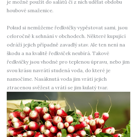
je možné použít do salátů či z nich udělat obdobu
houbové smaženice.
Pokud si nemůžeme ředkvičky vypěstovat sami, jsou
celoročně k sehnání v obchodech. Některé kupující
odráží jejich případně zavadlý stav. Ale ten není na
škodu a na kvalitě ředkviček neubírá. Takové
ředkvičky jsou vhodné pro teplenou úpravu, nebo jim
svou krásu navrátí studená voda, do které je
namočíme. Nasáknutá voda jim vrátí jejich
ztracenou svěžest a vrátí se jim kulatý tvar.