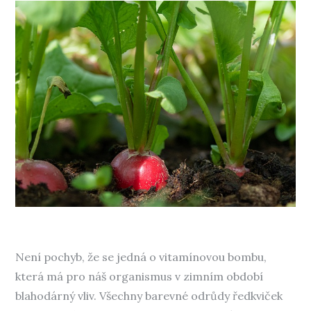
Není pochyb, že se jedná o vitamínovou bombu,
která má pro náš organismus v zimním období
blahodárný vliv. Všechny barevné odrůdy ředkviček