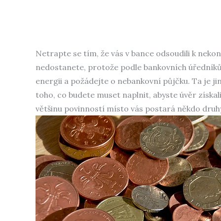
Netrapte se tím, že vás v bance odsoudili k nek
nedostanete, protože podle bankovních úředníků je
energii a požádejte o nebankovní půjčku. Ta je ji
toho, co budete muset naplnit, abyste úvěr získali,
většinu povinností místo vás postará někdo druh