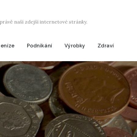
rávě naší zdejší internetové stránky.
Peníze
Podnikání
Výrobky
Zdraví