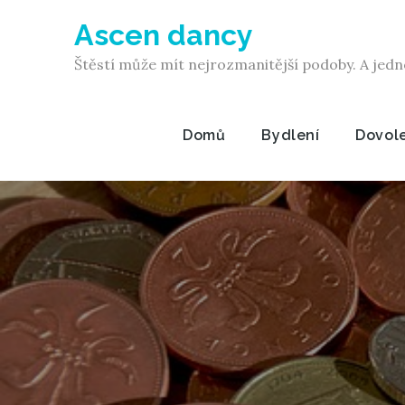
Skip
Ascen dancy
to
content
Štěstí může mít nejrozmanitější podoby. A jedn
Domů
Bydlení
Dovol