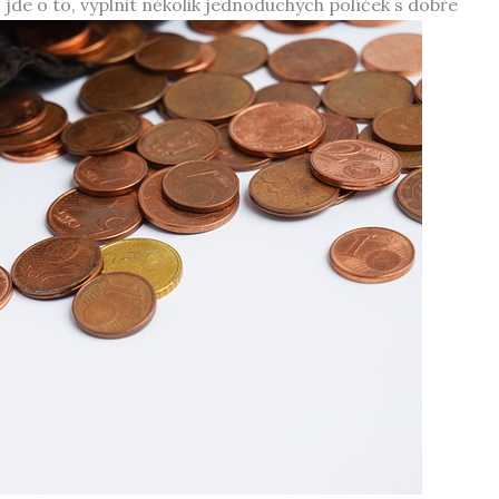
jde o to, vyplnit několik jednoduchých políček s dobře