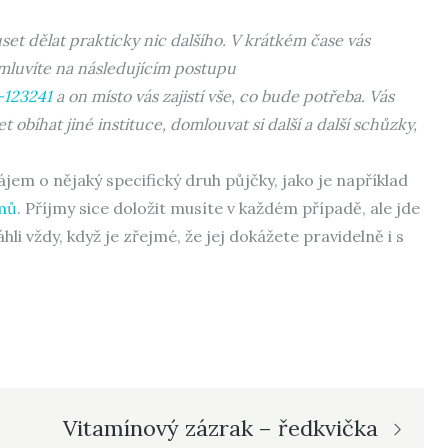
et dělat prakticky nic dalšího. V krátkém čase vás
omluvíte na následujícím postupu
-123241
a on místo vás zajistí vše, co bude potřeba. Vás
íhat jiné instituce, domlouvat si další a další schůzky,
ájem o nějaký specifický druh půjčky, jako je například
jmů
. Příjmy sice doložit musíte v každém případě, ale jde
li vždy, když je zřejmé, že jej dokážete pravidelně i s
Vitamínový zázrak – ředkvička