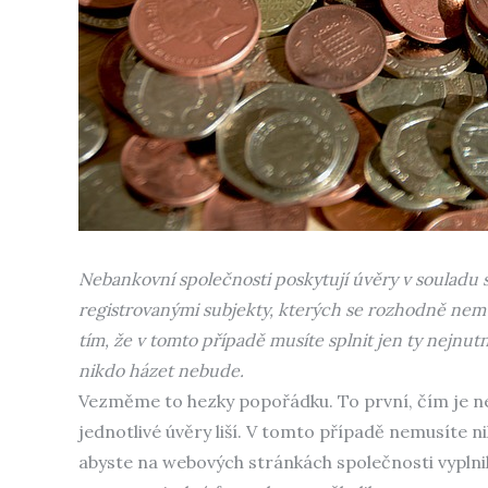
Nebankovní společnosti poskytují úvěry v souladu s
registrovanými subjekty, kterých se rozhodně nemusí
tím, že v tomto případě musíte splnit jen ty nejnu
nikdo házet nebude.
Vezměme to hezky popořádku. To první, čím je ne
jednotlivé úvěry liší. V tomto případě nemusíte ni
abyste na webových stránkách společnosti vyplnil