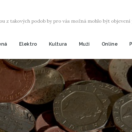
ou z takových podob by pro vás možná mohlo být objevení p
ená
Elektro
Kultura
Muži
Online