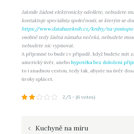
Jakmile žádost elektronicky odešlete, nebudete mus
kontaktuje specialista společnosti, se kterým se d
https://www.databazeknih.cz/knihy/na-postupu
osobně tedy žádná námaha nečeká, nebudete muset ob
nebudete nic vypisovat.
A příjemné to bude i v případě, když budete mít z
americký úvěr, anebo
hypotéka bez doložení pří
to i snadnou cestou, tedy tak, abyste na úvěr dosáh
úroky splácet.
2/5 - (6 votes)
Navigace
Kuchyně na míru