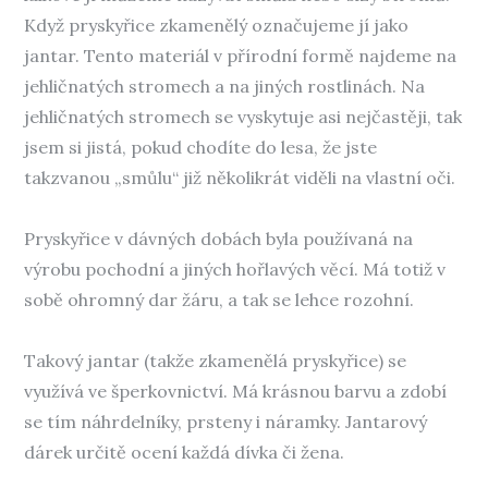
Když pryskyřice zkamenělý označujeme jí jako
jantar. Tento materiál v přírodní formě najdeme na
jehličnatých stromech a na jiných rostlinách. Na
jehličnatých stromech se vyskytuje asi nejčastěji, tak
jsem si jistá, pokud chodíte do lesa, že jste
takzvanou „smůlu“ již několikrát viděli na vlastní oči.
Pryskyřice v dávných dobách byla používaná na
výrobu pochodní a jiných hořlavých věcí. Má totiž v
sobě ohromný dar žáru, a tak se lehce rozohní.
Takový jantar (takže zkamenělá pryskyřice) se
využívá ve šperkovnictví. Má krásnou barvu a zdobí
se tím náhrdelníky, prsteny i náramky. Jantarový
dárek určitě ocení každá dívka či žena.