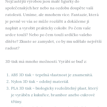
Nejčastější výrobou jsou malé figurky do
společenských her nebo na ozdobu doupěte vaší
ratolesti. Umíme, ale mnohem více. Fantazie, která
je pevně ve vás se může rozšířit a dokážeme jí
naplnit a vyrobit prakticky cokoliv. Po čem vaše
srdce touží? Nebo po čem touží srdíčko vašeho
dítěte? Zkuste se zamyslet, co by mu udělalo největší
radost?
3D tisk má mnoho možností. Vyrábí se buď z:
ABS 3D tisk – tepelná vlastnost je znamenitá.
Nylon 3D tisk – odolný materiál.
PLA 3D tisk – biologicky rozložitelný plast, který
je vyráběn z kukuřice, brambor anebo cukrové
třtiny.