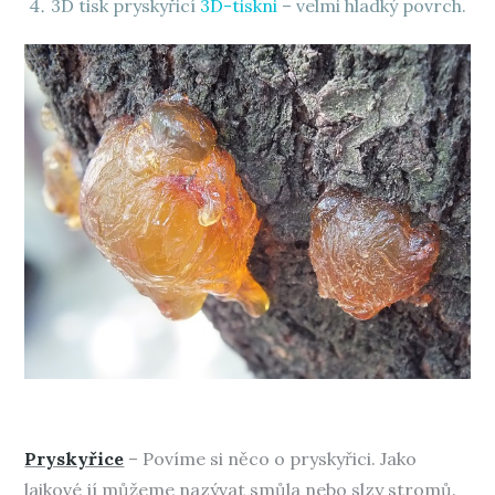
3D tisk pryskyřicí
3D-tiskni
– velmi hladký povrch.
Pryskyřice
– Povíme si něco o pryskyřici. Jako
laikové jí můžeme nazývat smůla nebo slzy stromů.