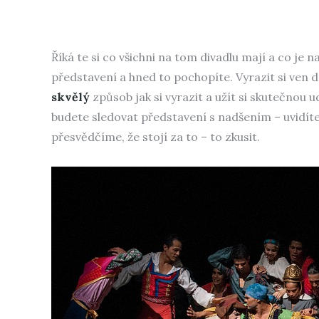
Říká te si co všichni na tom divadlu mají a co je n
představení a hned to pochopíte. Vyrazit si ven 
skvělý
způsob jak si vyrazit a užít si skutečnou u
budete sledovat představení s nadšením – uvidíte
přesvědčíme, že stojí za to – to zkusit.