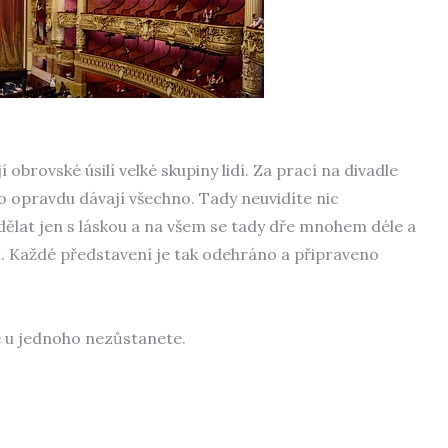
 obrovské úsilí velké skupiny lidí. Za prací na divadle
oho opravdu dávají všechno. Tady neuvidíte nic
dělat jen s láskou a na všem se tady dře mnohem déle a
t. Každé představení je tak odehráno a připraveno
že u jednoho nezůstanete.