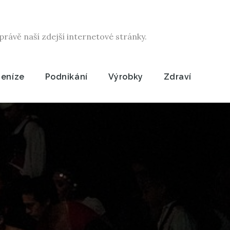
rávě naší zdejší internetové stránky.
Peníze
Podnikání
Výrobky
Zdraví