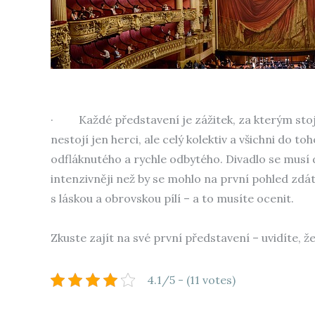
·
Každé představení je zážitek, za kterým stojí
nestojí jen herci, ale celý kolektiv a všichni do t
odfláknutého a rychle odbytého. Divadlo se musí 
intenzivněji než by se mohlo na první pohled zdá
s láskou a obrovskou pílí – a to musíte ocenit.
Zkuste zajít na své první představení – uvidíte, 
4.1/5 - (11 votes)