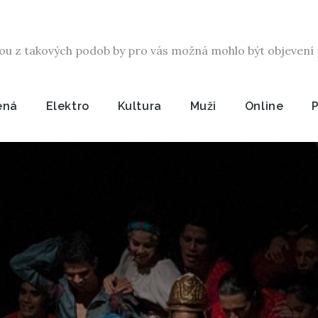
ou z takových podob by pro vás možná mohlo být objevení p
ená
Elektro
Kultura
Muži
Online