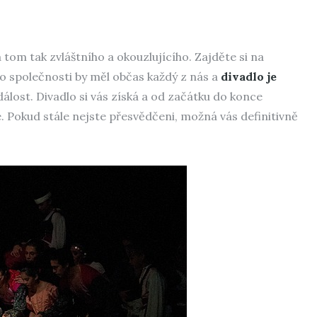
a tom tak zvláštního a okouzlujícího. Zajděte si na
do společnosti by měl občas každý z nás a
divadlo je
dálost. Divadlo si vás získá a od začátku do konce
. Pokud stále nejste přesvědčeni, možná vás definitivně