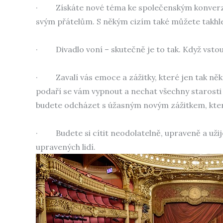
·
Získáte nové téma ke společenským konverz
svým přátelům. S někým cizím také můžete takhl
·
Divadlo voní – skutečně je to tak. Když vst
·
Zavalí vás emoce a zážitky, které jen tak ně
podaří se vám vypnout a nechat všechny starosti
budete odcházet s úžasným novým zážitkem, kter
·
Budete si cítit neodolatelně, upraveně a uži
upravených lidí.