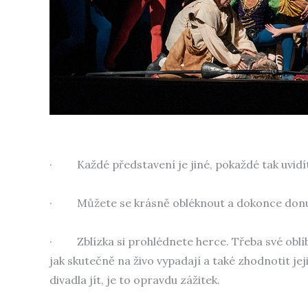
·
Každé představení je jiné, pokaždé tak uvidí
·
Můžete se krásně obléknout a dokonce donut
·
Zblízka si prohlédnete herce. Třeba své oblí
jak skutečně na živo vypadají a také zhodnotit jej
divadla jít, je to opravdu zážitek.