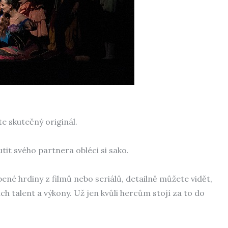
te skutečný originál.
it svého partnera obléci si sako.
bené hrdiny z filmů nebo seriálů, detailně můžete vidět,
ich talent a výkony. Už jen kvůli hercům stojí za to do