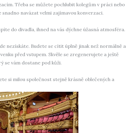
acím. Třeba se můžete pochlubit kolegům v práci nebo
e snadno navázat velmi zajímavou konverzaci.
oupíte do divadla, ihned na vás dýchne úžasná atmosféra.
kde nezískáte. Budete se cítit úplně jinak než normálně a
 venku před vstupem. Skvěle se zregenerujete a ještě
ý se vám dostane pod kůži.
jete si milou společnost stejně krásně oblečených a