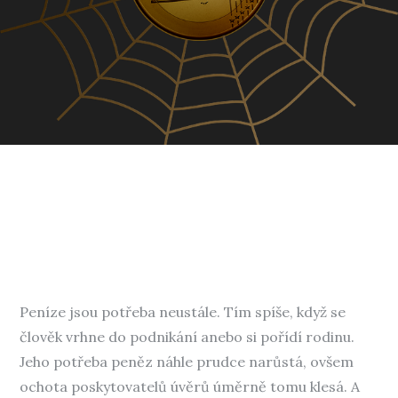
Peníze jsou potřeba neustále. Tím spíše, když se
člověk vrhne do podnikání anebo si pořídí rodinu.
Jeho potřeba peněz náhle prudce narůstá, ovšem
ochota poskytovatelů úvěrů úměrně tomu klesá. A