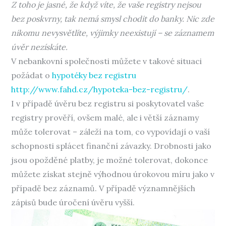
Z toho je jasné, že když víte, že vaše registry nejsou
bez poskvrny, tak nemá smysl chodit do banky. Nic zde
nikomu nevysvětlíte, výjimky neexistují – se záznamem
úvěr nezískáte.
V nebankovní společnosti můžete v takové situaci
požádat o
hypotéky bez registru
http://www.fahd.cz/hypoteka-bez-registru/
.
I v případě úvěru bez registru si poskytovatel vaše
registry prověří, ovšem malé, ale i větší záznamy
může tolerovat – záleží na tom, co vypovídají o vaší
schopnosti splácet finanční závazky. Drobnosti jako
jsou opožděné platby, je možné tolerovat, dokonce
můžete získat stejně výhodnou úrokovou míru jako v
případě bez záznamů. V případě významnějších
zápisů bude úročení úvěru vyšší.