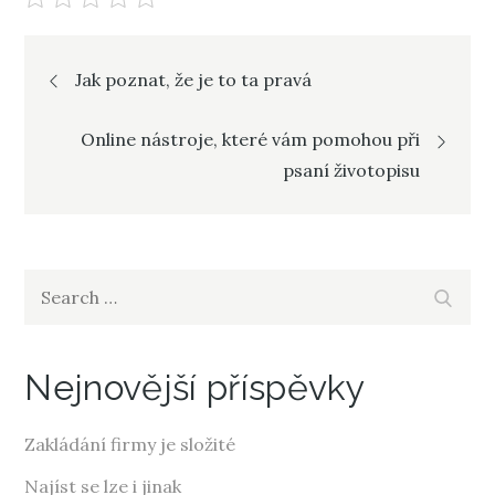
Navigace
Jak poznat, že je to ta pravá
pro
Online nástroje, které vám pomohou při
psaní životopisu
příspěvek
Search
Search
for:
Nejnovější příspěvky
Zakládání firmy je složité
Najíst se lze i jinak