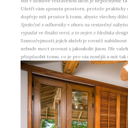
Mít v domově vestavěnou skříň je nepochybně ta 
Ušetří vám spoustu prostoru, protože prakticky sp
dopřeje mít prostor k tomu, abyste všechny důleži
Společně s odborníky v oboru na vestavěný nábytek 
vypadat ve finální verzi, a to nejen z hlediska desig
Samozřejmostí jejich služeb je rovněž nabídnou
nebude moct srovnat s jakoukoliv jinou. Dle vašeho
přizpůsobit tomu, co je pro vás nynější a mít ta