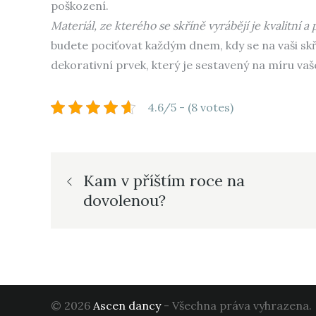
poškození.
Materiál, ze kterého se skříně vyrábějí je kvalitní a
budete pociťovat každým dnem, kdy se na vaši skří
dekorativní prvek, který je sestavený na míru va
4.6/5 - (8 votes)
Navigace
Kam v příštím roce na
dovolenou?
pro
příspěvek
© 2026
Ascen dancy
- Všechna práva vyhrazena.