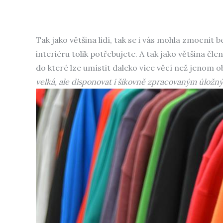
Tak jako většina lidí, tak se i vás mohla zmocnit 
interiéru tolik potřebujete. A tak jako většina čl
do které lze umístit daleko více věcí než jenom o
velká, ale disponovat i šikovně zpracovaným úložn