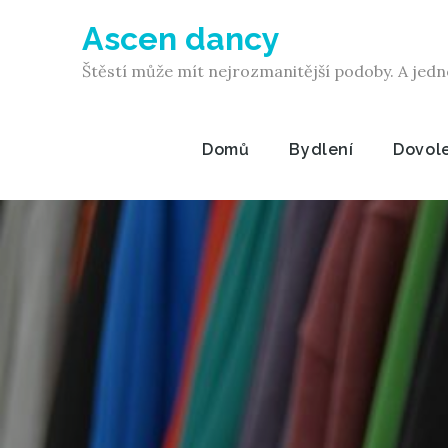
Skip
Ascen dancy
to
content
Štěstí může mít nejrozmanitější podoby. A jedn
Domů
Bydlení
Dovol