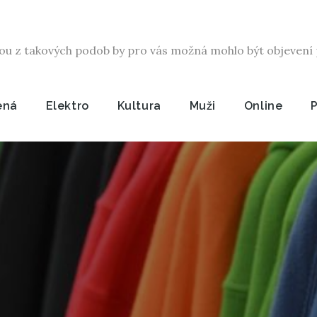
ou z takových podob by pro vás možná mohlo být objevení p
ená
Elektro
Kultura
Muži
Online