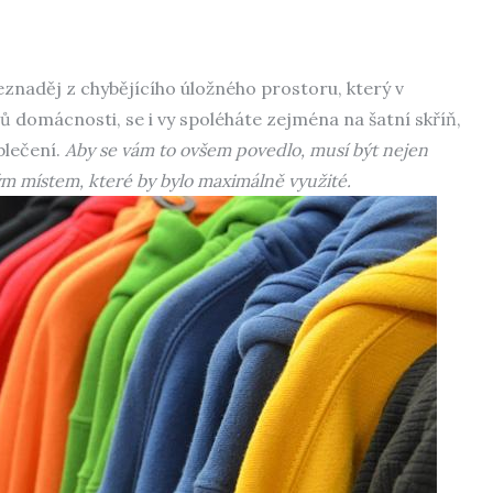
beznaděj z chybějícího úložného prostoru, který v
enů domácnosti, se i vy spoléháte zejména na šatní skříň,
blečení.
Aby se vám to ovšem povedlo, musí být nejen
ým místem, které by bylo maximálně využité.