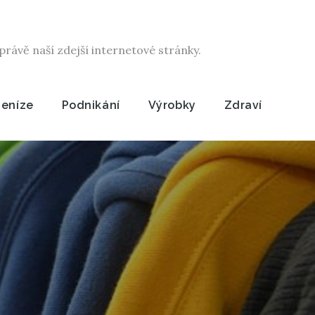
rávě naší zdejší internetové stránky.
Peníze
Podnikání
Výrobky
Zdraví