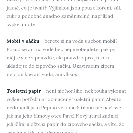
jasné, co je uvnitř. Výjimkou jsou pouze koření, sůl,
cukr a podobné snadno zaměnitelné, například
sypké hmoty.
Mobil v sáčku
– berete si na vodu s sebou mobil?
Pokud se ani na vodě bez něj neobejdete, pak jej
mějte sice v pouzdře, ale pouzdro pro jistotu
ukládejte do zipového sáčku. Uzavíracím zipem
nepronikne ani voda, ani vlhkost.
Toaletní papír
– není nic horšího, než touha vykonat
velkou potřebu a rozmáčený toaletní papír. Abyste
nedopadli jako Pepíno ve filmu S tebou mě baví svět,
jak mu jeho filmový otec Pavel Nový utíral zadnici
jehličím, uložte si papír do zipového sáčku, a víte, že
se vám nikdy a nikde nerozmáčí.