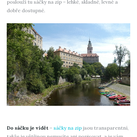
poslouží tu sáčky na zip – lehké, skladné, levné a
dobře dostupné.
Do sáčku je vidět
–
sáčky na zip
jsou transparentní,
takže je většinou nemusíte ani popisovat, a je vám