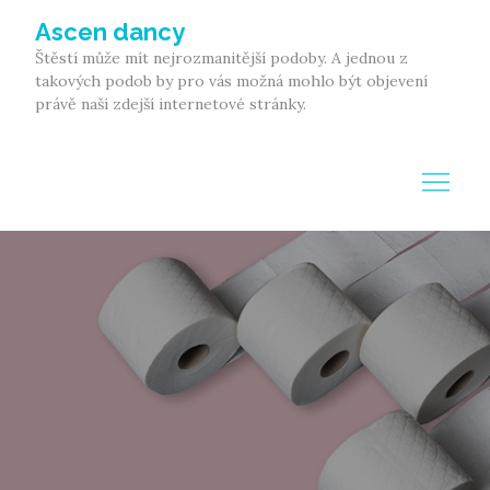
Skip
Ascen dancy
to
Štěstí může mít nejrozmanitější podoby. A jednou z
content
takových podob by pro vás možná mohlo být objevení
právě naší zdejší internetové stránky.