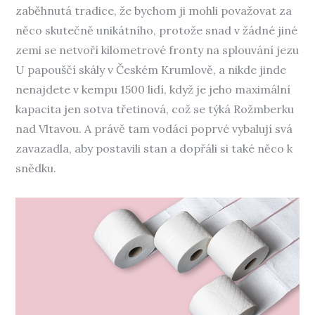
zaběhnutá tradice, že bychom ji mohli považovat za
něco skutečně unikátního, protože snad v žádné jiné
zemi se netvoří kilometrové fronty na splouvání jezu
U papouščí skály v Českém Krumlově, a nikde jinde
nenajdete v kempu 1500 lidí, když je jeho maximální
kapacita jen sotva třetinová, což se týká Rožmberku
nad Vltavou. A právě tam vodáci poprvé vybalují svá
zavazadla, aby postavili stan a dopřáli si také něco k
snědku.