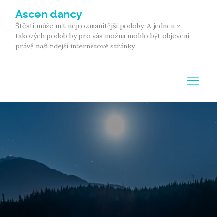
Skip
Ascen dancy
to
Štěstí může mít nejrozmanitější podoby. A jednou z
content
takových podob by pro vás možná mohlo být objevení
právě naší zdejší internetové stránky.